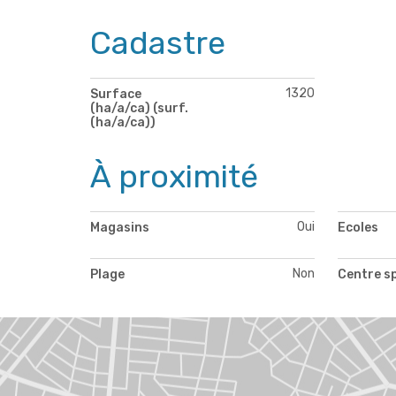
Cadastre
1320
Surface
(ha/a/ca) (surf.
(ha/a/ca))
À proximité
Oui
Magasins
Ecoles
Non
Plage
Centre s