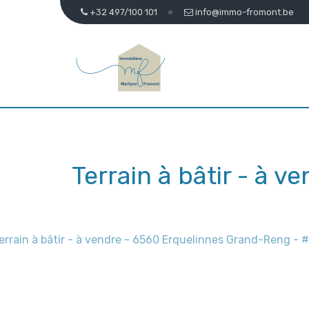
+32 497/100 101
info@immo-fromont.be
Terrain à bâtir - à v