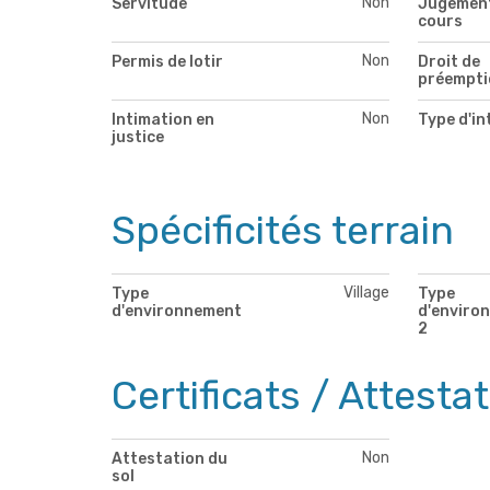
Non
Servitude
Jugement
cours
Non
Permis de lotir
Droit de
préempti
Non
Intimation en
Type d'in
justice
Spécificités terrain
Village
Type
Type
d'environnement
d'enviro
2
Certificats / Attesta
Non
Attestation du
sol