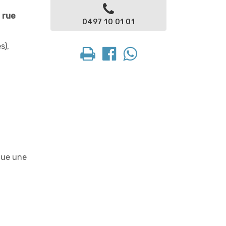
a
rue
0497 10 01 01
s),
itue une