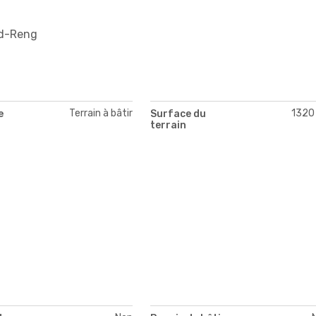
nd-Reng
Terrain à bâtir
1320
e
Surface du
terrain