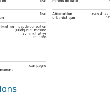
Non
 en
Permis de bâtir
Non
zone d'habi
Affectation
ru
on
urbanistique
pas de correction
timation
juridique ou mesure
administrative
imposée
campagne
nnement
tions