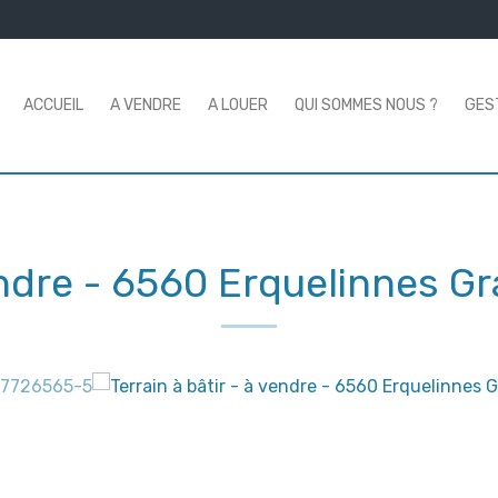
ACCUEIL
A VENDRE
A LOUER
QUI SOMMES NOUS ?
GES
endre
-
6560 Erquelinnes G