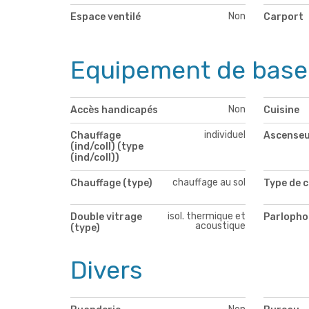
Non
Espace ventilé
Carport
Equipement de base
Non
Accès handicapés
Cuisine
individuel
Chauffage
Ascense
(ind/coll) (type
(ind/coll))
chauffage au sol
Chauffage (type)
Type de c
isol. thermique et
Double vitrage
Parlopho
acoustique
(type)
Divers