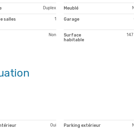
Duplex
e
Meublé
1
e salles
Garage
Non
147
Surface
habitable
uation
Oui
ntérieur
Parking extérieur