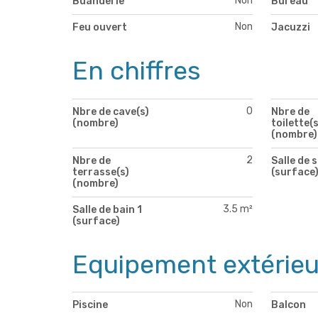
Non
Buanderie
Bureau
Non
Feu ouvert
Jacuzzi
En chiffres
0
Nbre de cave(s)
Nbre de
(nombre)
toilette(s
(nombre)
2
Nbre de
Salle de 
terrasse(s)
(surface
(nombre)
3.5 m²
Salle de bain 1
(surface)
Equipement extérieu
Non
Piscine
Balcon