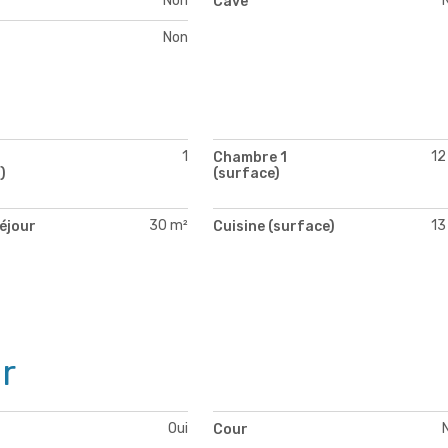
Non
Cave
Non
1
12
Chambre 1
)
(surface)
30 m²
13
séjour
Cuisine (surface)
)
r
Oui
Cour