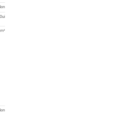
Non
Oui
 m²
Non