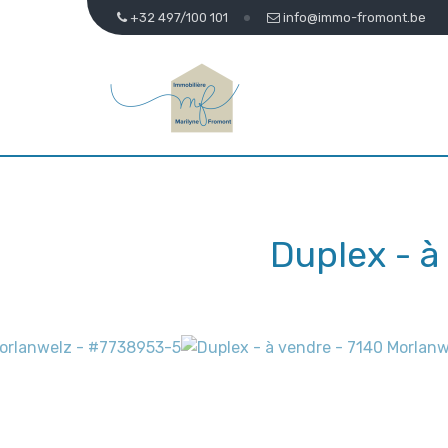
+32 497/100 101
info@immo-fromont.be
Duplex - 