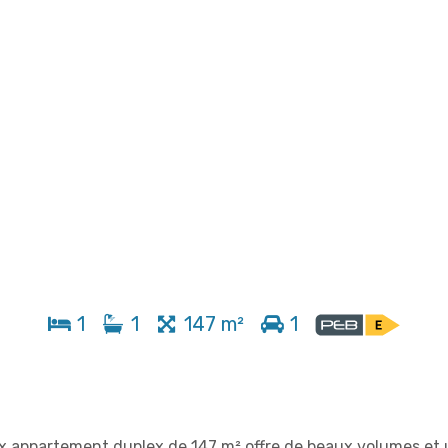
1
1
147 m²
1
ux appartement duplex de 147 m² offre de beaux volumes et