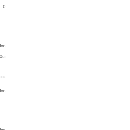
0
Non
Oui
ssis
Non