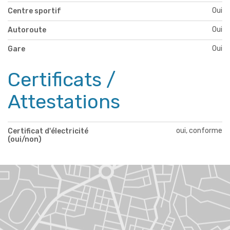
Oui
Centre sportif
Oui
Autoroute
Oui
Gare
Certificats /
Attestations
oui, conforme
Certificat d'électricité
(oui/non)