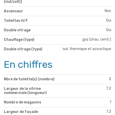
(ind/coll))
Non
Ascenseur
Oui
Toilettes H/F
Oui
Double vitrage
gaz (chau. centr.)
Chauffage (type)
isol. thermique et acoustique
Double vitrage (type)
En chiffres
2
Nbre de toilette(s) (nombre)
7.2
Largeur de la vitrine
commerciale (longueur)
1
Nombre de magasins
7.2
Largeur de façade