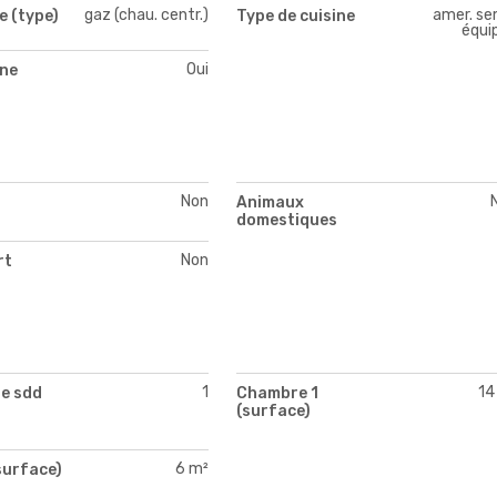
gaz (chau. centr.)
amer. se
e (type)
Type de cuisine
équi
Oui
ne
Non
Animaux
domestiques
Non
rt
1
14
e sdd
Chambre 1
(surface)
6 m²
surface)