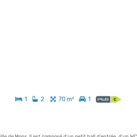
1
2
70 m²
1
le de Mons. Il est composé d’un petit hall d’entrée, d’un W