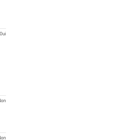
Oui
Non
Non