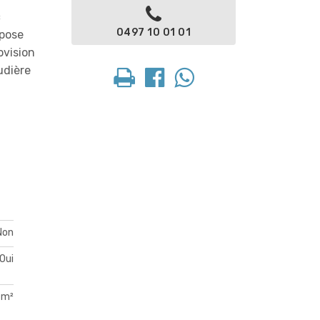
c
0497 10 01 01
spose
ovision
udière
Non
Oui
 m²