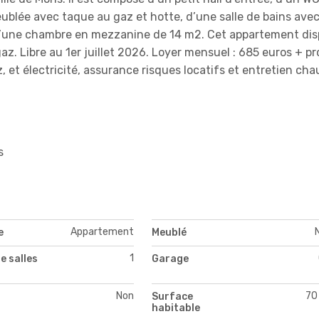
eublée avec taque au gaz et hotte, d’une salle de bains ave
, d’une chambre en mezzanine de 14 m2. Cet appartement di
az. Libre au 1er juillet 2026. Loyer mensuel : 685 euros + pr
, et électricité, assurance risques locatifs et entretien cha
s
Appartement
e
Meublé
1
e salles
Garage
Non
70
Surface
habitable