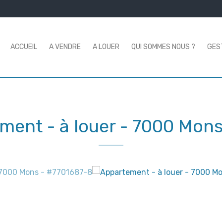
ACCUEIL
A VENDRE
A LOUER
QUI SOMMES NOUS ?
GES
ment - à louer
-
7000 Mon