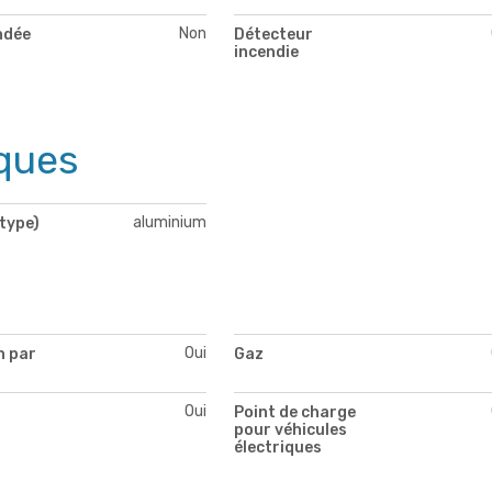
Non
ndée
Détecteur
incendie
ques
aluminium
type)
Oui
n par
Gaz
Oui
Point de charge
pour véhicules
électriques