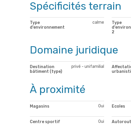
Spécificités terrain
calme
Type
Type
d'environnement
d'enviro
2
Domaine juridique
privé - unifamilial
Destination
Affectati
bâtiment (type)
urbanist
À proximité
Oui
Magasins
Ecoles
Oui
Centre sportif
Autorou