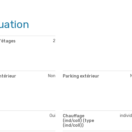
uation
2
'étages
Non
ntérieur
Parking extérieur
Oui
indivi
Chauffage
(ind/coll) (type
(ind/coll))