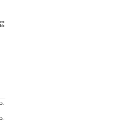
one
ble
Oui
Oui