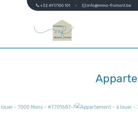
+32 497/100 101
info@immo-fromont.be
Apparte